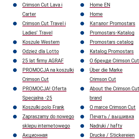
Crimson Cut Lava i
Home EN
Carter
Home
Crimson Cut Travel i
Каталог Promostars
Ladies’ Travel
Promostars-Katalog
Koszule Western
Promostars catalog
Odzież dla Lotto
Katalog Promostars
25 lat firmy AGRAF
О бренде Crimson Cu
PROMOCJA na koszulki
Über die Marke
Crimson Cut
Crimson Cut
PROMOCJA! Oferta
About the Crimson Cu
Specjalna -25
brand
Koszulki polo Frank
O marce Crimson Cut
Zapraszamy do nowego
Печать / вышивка
sklepu internetowego
Nadruki / hafty
Акционная
Drucke / Stickereien