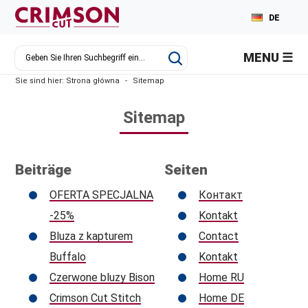
DE
PL
MENU
EN
Sie sind hier:
Strona główna
-
Sitemap
RU
Sitemap
Beiträge
Seiten
OFERTA SPECJALNA
Контакт
-25%
Kontakt
Bluza z kapturem
Contact
Buffalo
Kontakt
Czerwone bluzy Bison
Home RU
Crimson Cut Stitch
Home DE