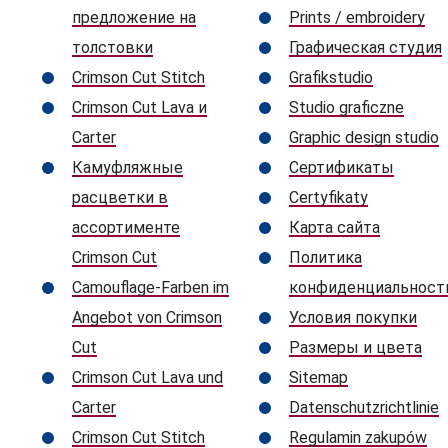
предложение на
Prints / embroidery
толстовки
Графическая студия
Crimson Cut Stitch
Grafikstudio
Crimson Cut Lava и
Studio graficzne
Carter
Graphic design studio
Камуфляжные
Сертификаты
расцветки в
Certyfikaty
ассортименте
Карта сайта
Crimson Cut
Политика
Camouflage-Farben im
конфиденциальност
Angebot von Crimson
Условия покупки
Cut
Размеры и цвета
Crimson Cut Lava und
Sitemap
Carter
Datenschutzrichtlinie
Crimson Cut Stitch
Regulamin zakupów